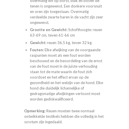
overmatig wit op borst, buik en boven de
tenen is ongewenst. Een donkere voorsnuit
en oren zijn toegestaan. Overmatig
verdeelde zwarte haren in de vacht zijn zeer
ongewenst.
Grootte en Gewicht:
Schofthoogte: reuen
63-69 cm, teven 61-66 cm
Gewicht:
reuen 36,5 kg, teven 32 kg.
Fouten:
Elke afwijking van de voorgaande
raspunten moet als een fout worden
beschouwd en de beoordeling van de ernst
van de fout moet in de juiste verhouding
staan tot de mate waarin de fout zich
voordoet en het effect ervan op de
gezondheid en het welzijn van de hond. Elke
hond die duidelijk lichamelijke of
gedragsmatige afwijkingen vertoont moet
worden gediskwalificeerd.
Opmerking:
Reuen moeten twee normaal
ontwikkelde testikels hebben die volledig in het
scrotum zijn ingedaald.