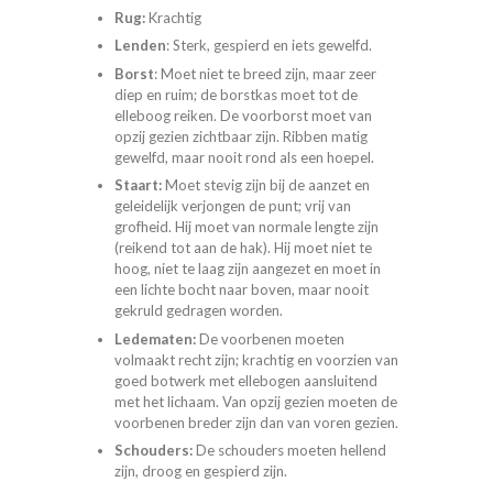
Rug:
Krachtig
Lenden
: Sterk, gespierd en iets gewelfd.
Borst
: Moet niet te breed zijn, maar zeer
diep en ruim; de borstkas moet tot de
elleboog reiken. De voorborst moet van
opzij gezien zichtbaar zijn. Ribben matig
gewelfd, maar nooit rond als een hoepel.
Staart:
Moet stevig zijn bij de aanzet en
geleidelijk verjongen de punt; vrij van
grofheid. Hij moet van normale lengte zijn
(reikend tot aan de hak). Hij moet niet te
hoog, niet te laag zijn aangezet en moet in
een lichte bocht naar boven, maar nooit
gekruld gedragen worden.
Ledematen:
De voorbenen moeten
volmaakt recht zijn; krachtig en voorzien van
goed botwerk met ellebogen aansluitend
met het lichaam. Van opzij gezien moeten de
voorbenen breder zijn dan van voren gezien.
Schouders:
De schouders moeten hellend
zijn, droog en gespierd zijn.