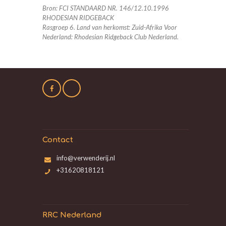
Bron:
FCI STANDAARD NR. 146/12.10.1996
RHODESIAN RIDGEBACK
Rasgroep 6. Land van herkomst: Zuid-Afrika Voor
Nederland: Rhodesian Ridgeback Club Nederland.
Contact
info@verwenderij.nl
+31620818121
RRC Nederland