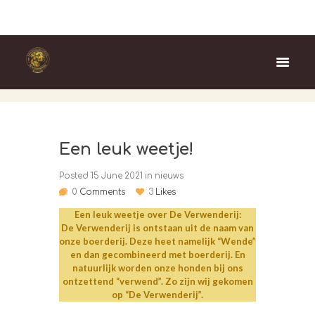
Home
nieuws
Een leuk weetje!
Een leuk weetje!
Posted
15 June 2021
in
nieuws
0
Comments
3
Likes
Een leuk weetje over De Verwenderij:
De Verwenderij is ontstaan uit de naam van
onze boerderij. Deze heet namelijk “Wende”
en dan gecombineerd met boerderij. En
natuurlijk worden onze honden bij ons
ontzettend “verwend”. Zo zijn wij gekomen
op “De Verwenderij”.